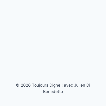
o
o
k
© 2026 Toujours Digne ! avec Julien Di
Benedetto