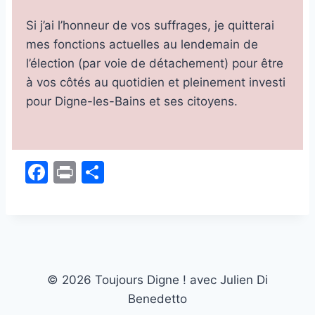
Si j’ai l’honneur de vos suffrages, je quitterai
mes fonctions actuelles au lendemain de
l’élection (par voie de détachement) pour être
à vos côtés au quotidien et pleinement investi
pour Digne-les-Bains et ses citoyens.
F
Pr
P
a
in
ar
c
t
ta
e
g
b
er
o
© 2026 Toujours Digne ! avec Julien Di
Benedetto
o